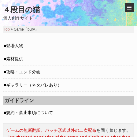
４段目の猫
個人創作サイト
Top
> Game「bury」
登場人物
素材提供
攻略・エンド分岐
ギャラリー（ネタバレあり）
ガイドライン
規約・禁止事項について
ゲームの無断翻訳、パッチ形式以外の二次配布
を固く禁じます。